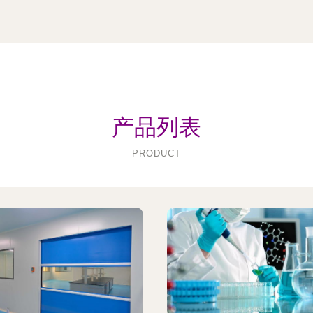
产品列表
PRODUCT