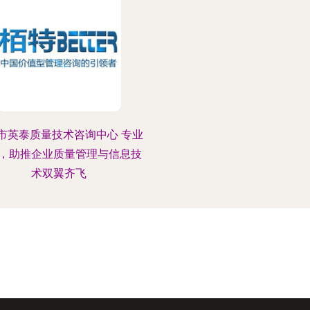
市英泰质量技术咨询中心 专业
，助推企业质量管理与信息技
术双翼齐飞