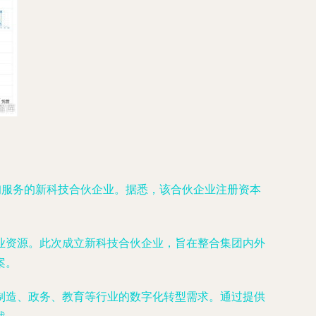
询服务的新科技合伙企业。据悉，该合伙企业注册资本
业资源。此次成立新科技合伙企业，旨在整合集团内外
案。
制造、政务、教育等行业的数字化转型需求。通过提供