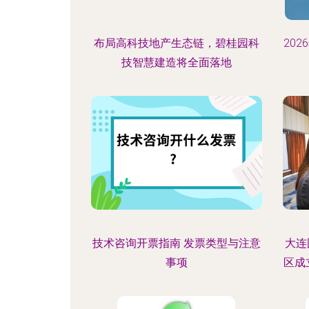
布局高科技地产生态链，碧桂园科
20
技智慧建造将全面落地
技术咨询开票指南 发票类型与注意
大连
事项
区成