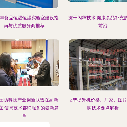
26年食品恒温恒湿实验室建设指
冻干闪释技术 健康食品补充
南与优质服务商推荐
前沿
国防科技产业创新联盟在高新
Z型提升机价格、厂家、图
立 信息技术咨询服务的崭新篇
购技术要点解析
章