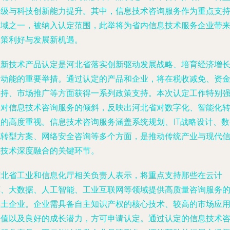
升级与科技创新能力提升。其中，信息技术咨询服务作为重点支
领域之一，被纳入认定范围，此举将为省内信息技术服务企业带
政策利好与发展新机遇。
高新技术产品认定是河北省落实创新驱动发展战略、培育经济增
新动能的重要举措。通过认定的产品和企业，将在税收减免、资
扶持、市场推广等方面获得一系列政策支持。本次认定工作特别
调对信息技术咨询服务的倾斜，反映出河北省对数字化、智能化
型的高度重视。信息技术咨询服务涵盖系统规划、IT战略设计、数
化转型方案、网络安全咨询等多个方面，是推动传统产业与现代
息技术深度融合的关键环节。
河北省工业和信息化厅相关负责人表示，将重点支持那些在云计
算、大数据、人工智能、工业互联网等领域提供高质量咨询服务
本土企业。企业需具备自主知识产权的核心技术、较高的市场应
价值以及良好的成长潜力，方可申请认定。通过认定的信息技术