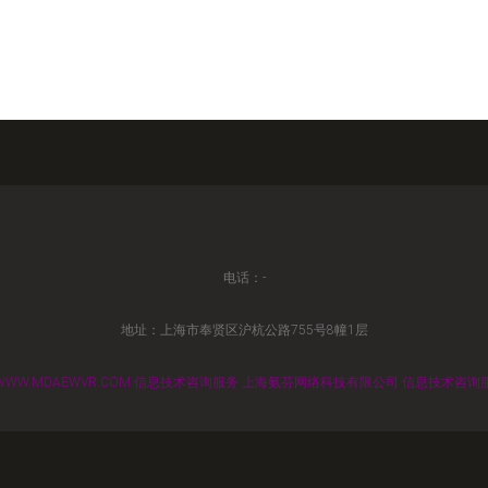
电话：-
地址：上海市奉贤区沪杭公路755号8幢1层
WWW.MDAEWVR.COM
信息技术咨询服务
上海氨芬网络科技有限公司
信息技术咨询