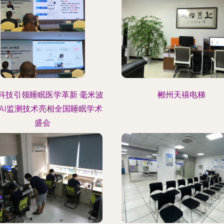
科技引领睡眠医学革新 毫米波
郴州天禧电梯
AI监测技术亮相全国睡眠学术
盛会