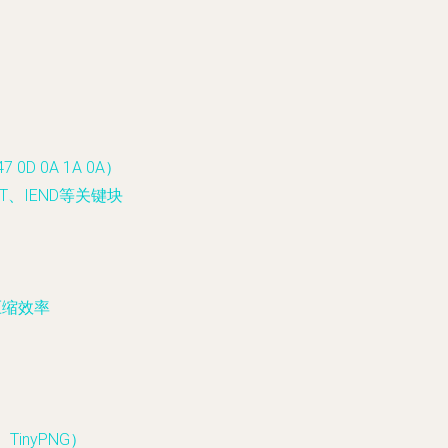
D 0A 1A 0A）
AT、IEND等关键块
压缩效率
TinyPNG）