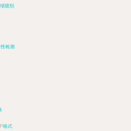
缩级别
兼容性检测
果
P格式