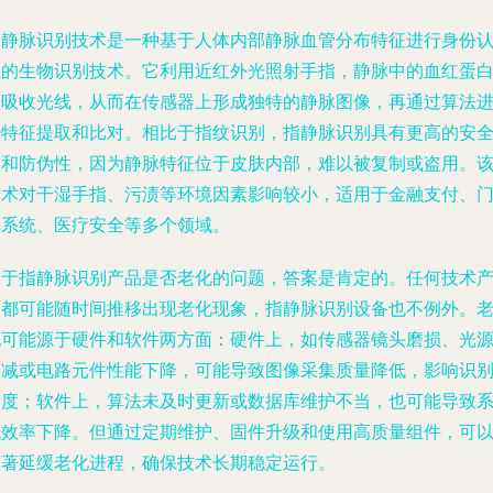
指静脉识别技术是一种基于人体内部静脉血管分布特征进行身份
证的生物识别技术。它利用近红外光照射手指，静脉中的血红蛋
会吸收光线，从而在传感器上形成独特的静脉图像，再通过算法
行特征提取和比对。相比于指纹识别，指静脉识别具有更高的安
性和防伪性，因为静脉特征位于皮肤内部，难以被复制或盗用。
技术对干湿手指、污渍等环境因素影响较小，适用于金融支付、
禁系统、医疗安全等多个领域。
关于指静脉识别产品是否老化的问题，答案是肯定的。任何技术
品都可能随时间推移出现老化现象，指静脉识别设备也不例外。
化可能源于硬件和软件两方面：硬件上，如传感器镜头磨损、光
衰减或电路元件性能下降，可能导致图像采集质量降低，影响识
精度；软件上，算法未及时更新或数据库维护不当，也可能导致
统效率下降。但通过定期维护、固件升级和使用高质量组件，可
显著延缓老化进程，确保技术长期稳定运行。